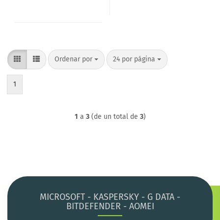
Ordenar por
por página
Ordenar por
24 por página
1
1
a
3
(de un total de
3
)
MICROSOFT - KASPERSKY - G DATA -
BITDEFENDER - AOMEI