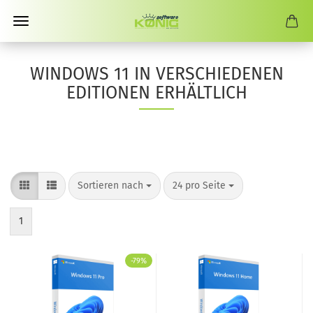
WINDOWS 11 IN VERSCHIEDENEN
EDITIONEN ERHÄLTLICH
Sortieren nach
pro Seite
Sortieren nach
24 pro Seite
1
-79%