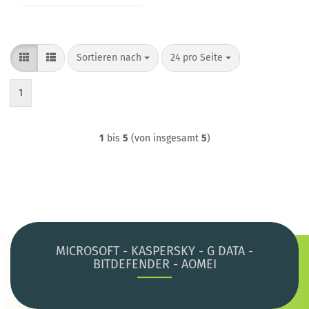
Sortieren nach
pro Seite
Sortieren nach
24 pro Seite
1
1
bis
5
(von insgesamt
5
)
MICROSOFT - KASPERSKY - G DATA -
BITDEFENDER - AOMEI