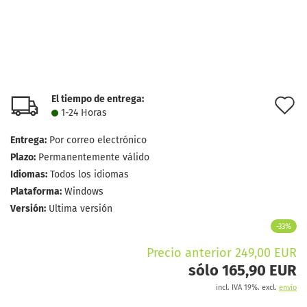
El tiempo de entrega:
l
1-24 Horas
d
Entrega:
Por correo electrónico
d
Plazo:
Permanentemente válido
Idiomas:
Todos los idiomas
Plataforma:
Windows
Versión:
Ultima versión
-33%
Precio anterior 249,00 EUR
sólo 165,90 EUR
incl. IVA 19%. excl.
envío