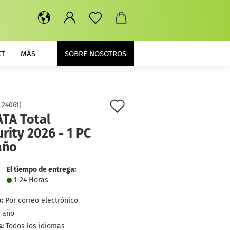
CT
MÁS
SOBRE NOSOTROS
lista
:
24061
)
ATA Total
de
rity 2026 - 1 PC
deseos
año
El tiempo de entrega:
1-24 Horas
:
Por correo electrónico
1 año
:
Todos los idiomas