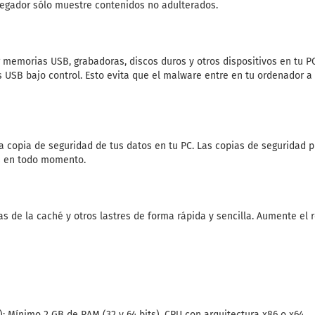
vegador sólo muestre contenidos no adulterados.
r memorias USB, grabadoras, discos duros y otros dispositivos en tu PC
 USB bajo control. Esto evita que el malware entre en tu ordenador a
 copia de seguridad de tus datos en tu PC. Las copias de seguridad p
s en todo momento.
as de la caché y otros lastres de forma rápida y sencilla. Aumente el
1): Mínimo 2 GB de RAM (32 y 64 bits), CPU con arquitectura x86 o x64.