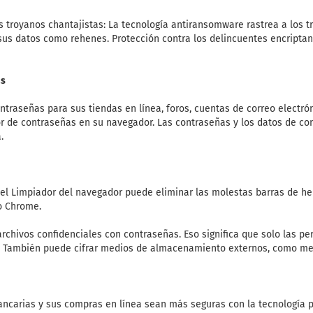
 troyanos chantajistas: La tecnología antiransomware rastrea a los t
us datos como rehenes. Protección contra los delincuentes encripta
as
ontraseñas para sus tiendas en línea, foros, cuentas de correo electró
or de contraseñas en su navegador. Las contraseñas y los datos de c
.
el Limpiador del navegador puede eliminar las molestas barras de h
 o Chrome.
 archivos confidenciales con contraseñas. Eso significa que solo las p
l. También puede cifrar medios de almacenamiento externos, como m
ncarias y sus compras en línea sean más seguras con la tecnología 