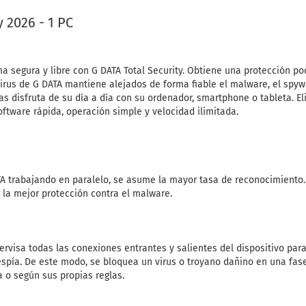
y 2026 - 1 PC
a segura y libre con G DATA Total Security. Obtiene una protección p
virus de G DATA mantiene alejados de forma fiable el malware, el spywa
s disfruta de su día a día con su ordenador, smartphone o tableta. Eli
oftware rápida, operación simple y velocidad ilimitada.
TA trabajando en paralelo, se asume la mayor tasa de reconocimiento
 la mejor protección contra el malware.
ervisa todas las conexiones entrantes y salientes del dispositivo para
espía. De este modo, se bloquea un virus o troyano dañino en una fas
 o según sus propias reglas.