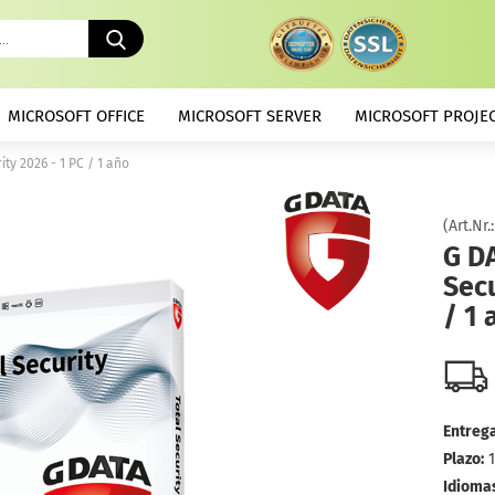
Buscando
...
MICROSOFT OFFICE
MICROSOFT SERVER
MICROSOFT PROJE
ity 2026 - 1 PC / 1 año
(Art.Nr.
G D
Secu
/ 1 
Entrega
Plazo:
Idiomas