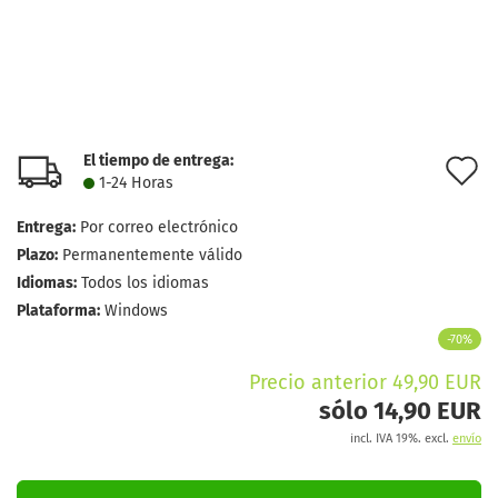
El tiempo de entrega:
l
1-24 Horas
d
Entrega:
Por correo electrónico
d
Plazo:
Permanentemente válido
Idiomas:
Todos los idiomas
Plataforma:
Windows
-70%
Precio anterior 49,90 EUR
sólo 14,90 EUR
incl. IVA 19%. excl.
envío