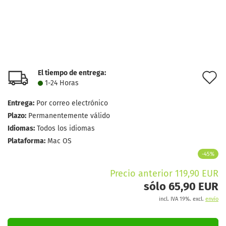
El tiempo de entrega:
l
1-24 Horas
d
Entrega:
Por correo electrónico
d
Plazo:
Permanentemente válido
Idiomas:
Todos los idiomas
Plataforma:
Mac OS
-45%
Precio anterior 119,90 EUR
sólo 65,90 EUR
incl. IVA 19%. excl.
envío