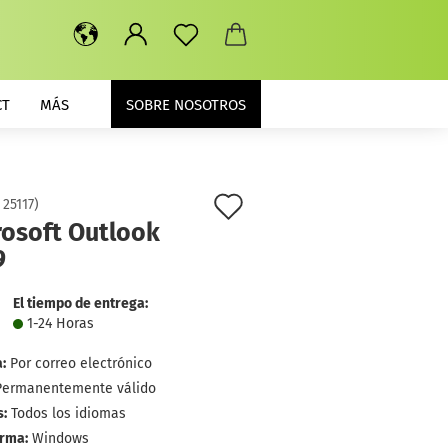
CT
MÁS
SOBRE NOSOTROS
lista
:
25117
)
rosoft Outlook
de
9
deseos
El tiempo de entrega:
1-24 Horas
:
Por correo electrónico
Permanentemente válido
:
Todos los idiomas
orma:
Windows