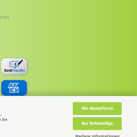
iones
Alle Akzeptieren
,
 Sie
Nur Notwendige
Weitere Informationen