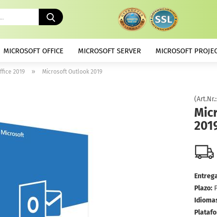
Buscando
...
MICROSOFT OFFICE
MICROSOFT SERVER
MICROSOFT PROJE
»
ffice 2019
Microsoft Outlook 2019
(Art.Nr.
Mic
201
Entrega
Plazo:
Idiomas
Plataf