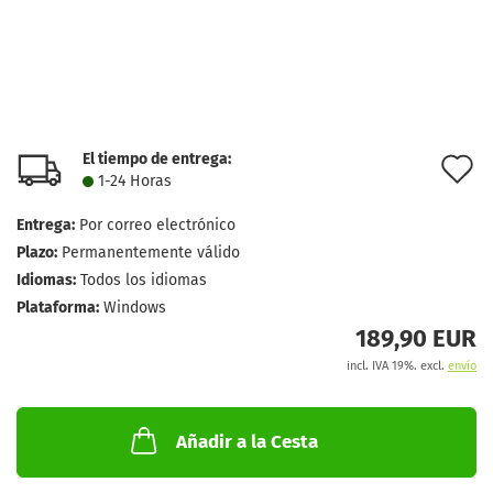
El tiempo de entrega:
l
1-24 Horas
d
Entrega:
Por correo electrónico
d
Plazo:
Permanentemente válido
Idiomas:
Todos los idiomas
Plataforma:
Windows
189,90 EUR
incl. IVA 19%. excl.
envío
Añadir a la Cesta