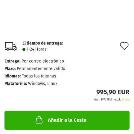
El tiempo de entrega:
l
1-24 Horas
d
Entrega:
Por correo electrónico
d
Plazo:
Permanentemente válido
Idiomas:
Todos los idiomas
Plataforma:
Windows, Linux
995,90 EUR
incl. IVA 19%. excl.
envío
Añadir a la Cesta