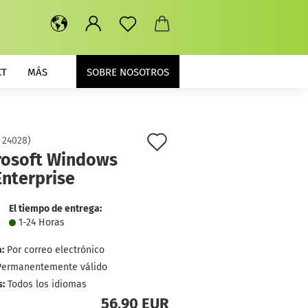
CT
MÁS
SOBRE NOSOTROS
lista
:
24028
)
rosoft Windows
de
Enterprise
deseos
El tiempo de entrega:
1-24 Horas
:
Por correo electrónico
Permanentemente válido
:
Todos los idiomas
56,90 EUR