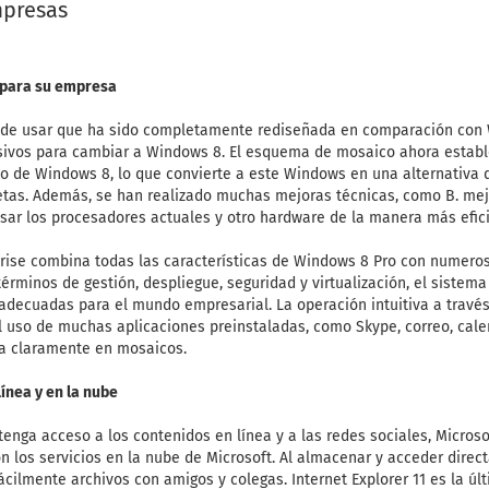
mpresas
l para su empresa
il de usar que ha sido completamente rediseñada en comparación co
isivos para cambiar a Windows 8. El esquema de mosaico ahora estable
o de Windows 8, lo que convierte a este Windows en una alternativa 
letas. Además, se han realizado muchas mejoras técnicas, como B. mejo
usar los procesadores actuales y otro hardware de la manera más efici
prise combina todas las características de Windows 8 Pro con numero
términos de gestión, despliegue, seguridad y virtualización, el sistem
decuadas para el mundo empresarial. La operación intuitiva a través d
el uso de muchas aplicaciones preinstaladas, como Skype, correo, cale
ta claramente en mosaicos.
línea y en la nube
tenga acceso a los contenidos en línea y a las redes sociales, Microso
 los servicios en la nube de Microsoft. Al almacenar y acceder direc
ácilmente archivos con amigos y colegas. Internet Explorer 11 es la ú