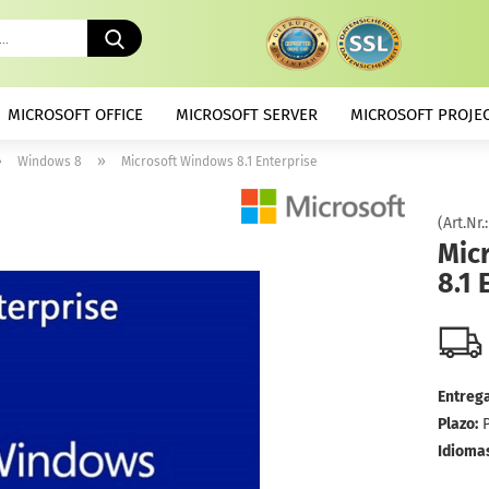
Buscando
...
MICROSOFT OFFICE
MICROSOFT SERVER
MICROSOFT PROJE
»
»
Windows 8
Microsoft Windows 8.1 Enterprise
(Art.Nr.
Mic
8.1 
Entrega
Plazo:
Idiomas