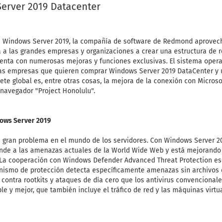
erver 2019 Datacenter
e Windows Server 2019, la compañía de software de Redmond aprovech
 a las grandes empresas y organizaciones a crear una estructura de 
enta con numerosas mejoras y funciones exclusivas. El sistema opera
las empresas que quieren comprar Windows Server 2019 DataCenter y u
uete global es, entre otras cosas, la mejora de la conexión con Micros
navegador "Project Honolulu".
ows Server 2019
n gran problema en el mundo de los servidores. Con Windows Server 20
nde a las amenazas actuales de la World Wide Web y está mejorando 
 La cooperación con Windows Defender Advanced Threat Protection es
nismo de protección detecta específicamente amenazas sin archivos de
z contra rootkits y ataques de día cero que los antivirus convencional
e y mejor, que también incluye el tráfico de red y las máquinas virtu