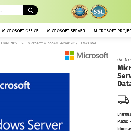
Buscando
...
MICROSOFT OFFICE
MICROSOFT SERVER
MICROSOFT PROJE
»
erver 2019
Microsoft Windows Server 2019 Datacenter
(Art.Nr.
Mic
Ser
Dat
Entrega
Plazo:
Idiomas