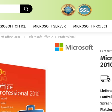
Suche...
CROSOFT OFFICE
MICROSOFT SERVER
MICROSOFT PROJECT
»
oft Office 2010
Microsoft Office 2010 Professional
(Art.Nr.
Micr
201
Liefera
Laufzei
Sprach
Plattfo