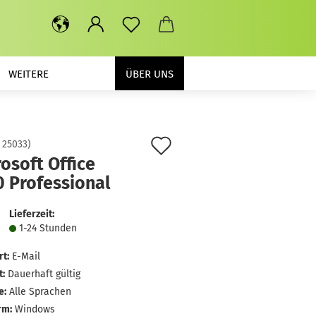
WEITERE
ÜBER UNS
Auf
:
25033
)
osoft Office
den
0 Professional
Merkzettel
Lieferzeit:
1-24 Stunden
rt:
E-Mail
t:
Dauerhaft gültig
e:
Alle Sprachen
rm:
Windows