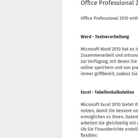
Offic
e
Pr
o
fessional 
Office Professional 2010 enth
Word - Textverarbeitung
Microsoft Word 2010 hat es i
Zusammenarbeit und ortsunab
zur Verfügung, mit denen Si
online speichern und von pr
immer griffbereit, sodass S
Excel - Tabellenkalkulation
Microsoft Excel 2010 bietet 
nutzen, damit Sie bessere u
ermöglichen es Ihnen, Datent
arbeiten Sie gleichzeitig m
Ob Sie Finanzberichte erstell
flexibler.