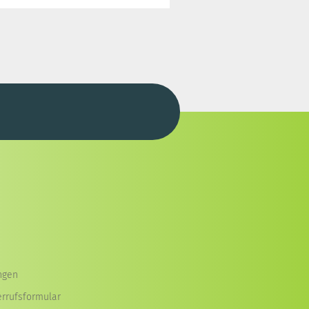
ngen
errufsformular