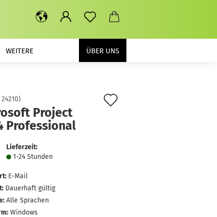
WEITERE
ÜBER UNS
Auf
:
24210
)
osoft Project
den
4 Professional
Merkzettel
Lieferzeit:
1-24 Stunden
rt:
E-Mail
t:
Dauerhaft gültig
e:
Alle Sprachen
rm:
Windows