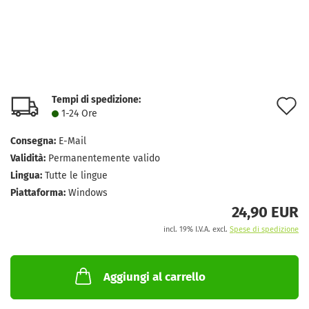
Tempi di spedizione:
A
1-24 Ore
a
Consegna:
E-Mail
l
Validità:
Permanentemente valido
d
Lingua:
Tutte le lingue
Piattaforma:
Windows
d
24,90 EUR
incl. 19% I.V.A. excl.
Spese di spedizione
Aggiungi al carrello