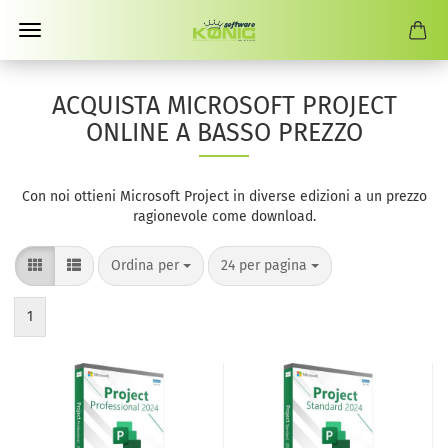
ACQUISTA MICROSOFT PROJECT
ONLINE A BASSO PREZZO
Con noi ottieni Microsoft Project in diverse edizioni a un prezzo
ragionevole come download.
Ordina per
per pagina
Ordina per
24 per pagina
1