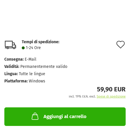
Tempi di spedizione:
A
1-24 Ore
a
Consegna:
E-Mail
l
Validità:
Permanentemente valido
d
Lingua:
Tutte le lingue
Piattaforma:
Windows
d
59,90 EUR
incl. 19% I.V.A. excl.
Spese di spedizione
Aggiungi al carrello