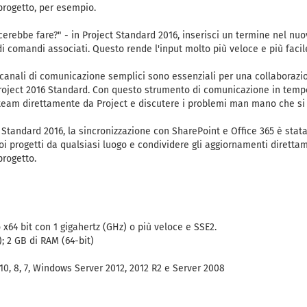
progetto, per esempio.
acerebbe fare?" - in Project Standard 2016, inserisci un termine nel nu
comandi associati. Questo rende l'input molto più veloce e più facil
 canali di comunicazione semplici sono essenziali per una collaborazio
roject 2016 Standard. Con questo strumento di comunicazione in tempo
 team direttamente da Project e discutere i problemi man mano che si
t Standard 2016, la sincronizzazione con SharePoint e Office 365 è stat
oi progetti da qualsiasi luogo e condividere gli aggiornamenti diretta
progetto.
x64 bit con 1 gigahertz (GHz) o più veloce e SSE2.
; 2 GB di RAM (64-bit)
0, 8, 7, Windows Server 2012, 2012 R2 e Server 2008