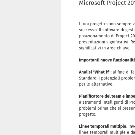
Microsoft Project 2
I tuoi progetti sono sempre vi
successo. Il software di gesti
posizionamento di Project 201
presentazioni significativi. 
significativi in ​​aree chiave.
Importanti nuove funzionalit
Analisi "What-if
": al fine di 
Standard. I potenziali problem
per le alternative.
Pianificatore del team e impe
a strumenti intelligenti di P
problemi prima che si presen
progetto.
Linee temporali multiple
: in
linee temporali multiple e dar