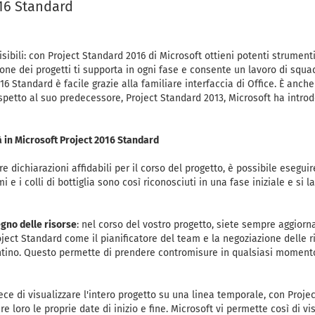
016 Standard
sibili: con Project Standard 2016 di Microsoft ottieni potenti strumenti
one dei progetti ti supporta in ogni fase e consente un lavoro di squadr
6 Standard è facile grazie alla familiare interfaccia di Office. È anche
Rispetto al suo predecessore, Project Standard 2013, Microsoft ha intro
à in Microsoft Project 2016 Standard
fare dichiarazioni affidabili per il corso del progetto, è possibile esegui
i e i colli di bottiglia sono così riconosciuti in una fase iniziale e si
gno delle risorse
: nel corso del vostro progetto, siete sempre aggiorna
roject Standard come il pianificatore del team e la negoziazione delle r
tino. Questo permette di prendere contromisure in qualsiasi momento 
vece di visualizzare l'intero progetto su una linea temporale, con Proj
e loro le proprie date di inizio e fine. Microsoft vi permette così di vi