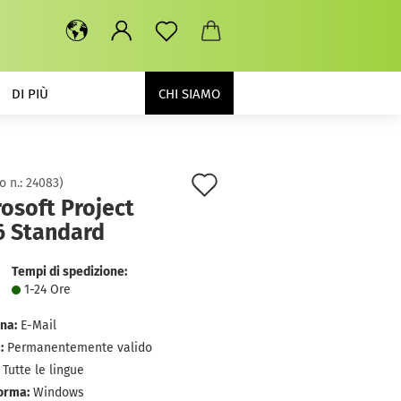
DI PIÙ
CHI SIAMO
Aggiungi
o n.:
24083
)
osoft Project
alla
6 Standard
lista
dei
Tempi di spedizione:
1-24 Ore
desideri
na:
E-Mail
:
Permanentemente valido
Tutte le lingue
orma:
Windows